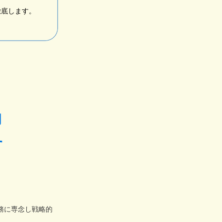
徹底します。
的
す
務に専念し戦略的