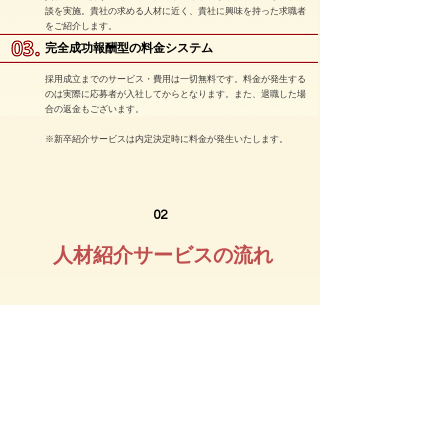
談を実施。貴社の求める人材に近く、貴社に興味を持った求職者
をご紹介します。
​​完全成功報酬型の料金システム
採用成立までのサービス・費用は一切無料です。料金が発生する
のは実際に応募者が入社してからとなります。また、退職した場
合の返金もございます。
※新卒紹介サービスは内定決定時に料金が発生いたします。
02
人材紹介サービスの流れ
01
04
06
​お申込み
​書類選考
​ご入社
​ご利用のお申込み
候補者リストの中
​入社日が決まり、
貴 社
をいただき、貴社
から面接対象者を
新入社員の誕生と
をご登録いたしま
お選びいただきま
なります。
す。
す。